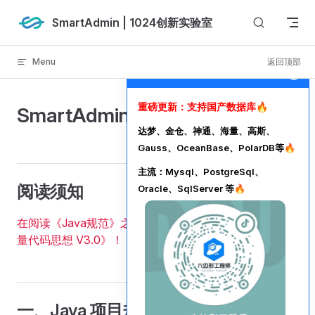
Skip to content
SmartAdmin | 1024创新实验室
Menu
返回顶部
1024创新实验室-公告
重磅更新：支持国产数据库🔥
SmartAdmin 《Java规范 V3.0》
达梦、金仓、神通、海量、高斯、
Gauss、OceanBase、PolarDB等🔥
主流：Mysql、PostgreSql、
阅读须知
Oracle、SqlServer 等🔥
在阅读《Java规范》之前，请一定先阅读上一篇《高质
量代码思想 V3.0》！！！
，
前往阅读
一、Java 项目规范