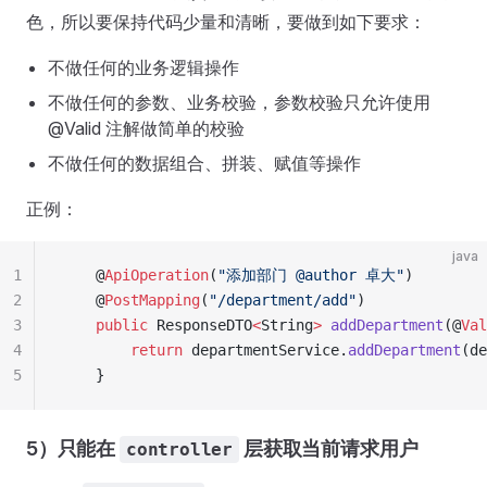
色，所以要保持代码少量和清晰，要做到如下要求：
不做任何的业务逻辑操作
不做任何的参数、业务校验，参数校验只允许使用
@Valid 注解做简单的校验
不做任何的数据组合、拼装、赋值等操作
正例：
java
1
    @
ApiOperation
(
"
添加部门 @author 卓大
"
)
2
    @
PostMapping
(
"
/department/add
"
)
3
    public
 ResponseDTO
<
String
>
 addDepartment
(@
Val
4
        return
 departmentService
.
addDepartment
(
de
5
    }
5）只能在
层获取当前请求用户
controller