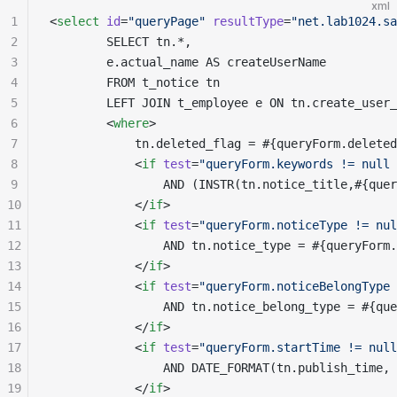
xml
1
<
select
 id
=
"
queryPage
"
 resultType
=
"
net.lab1024.sa
2
        SELECT tn.*,
3
        e.actual_name AS createUserName
4
        FROM t_notice tn
5
        LEFT JOIN t_employee e ON tn.create_user_
6
        <
where
>
7
            tn.deleted_flag = #{queryForm.deleted
8
            <
if
 test
=
"
queryForm.keywords != null 
9
                AND (INSTR(tn.notice_title,#{quer
10
            </
if
>
11
            <
if
 test
=
"
queryForm.noticeType != nul
12
                AND tn.notice_type = #{queryForm.
13
            </
if
>
14
            <
if
 test
=
"
queryForm.noticeBelongType 
15
                AND tn.notice_belong_type = #{que
16
            </
if
>
17
            <
if
 test
=
"
queryForm.startTime != null
18
                AND DATE_FORMAT(tn.publish_time, 
19
            </
if
>