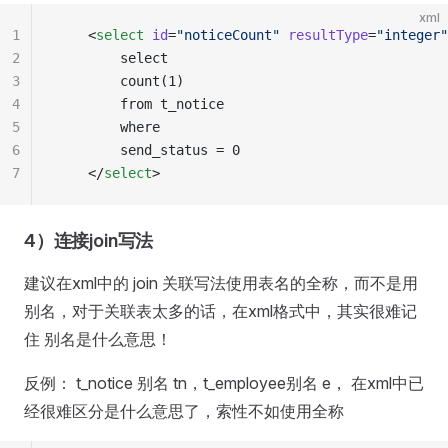
xml
1
    <
select
 id
=
"
noticeCount
"
 resultType
=
"
integer
"
2
        select
3
        count(1)
4
        from t_notice
5
        where
6
        send_status = 0
7
    </
select
>
4）连接join写法
建议在xml中的 join 关联写法使用表名的全称，而不是用
别名，对于关联表太多的话，在xml格式中，其实很难记
住 别名是什么意思！
反例： t_notice 别名 tn，t_employee别名 e， 在xml中已
经很难区分是什么意思了，索性不如使用全称