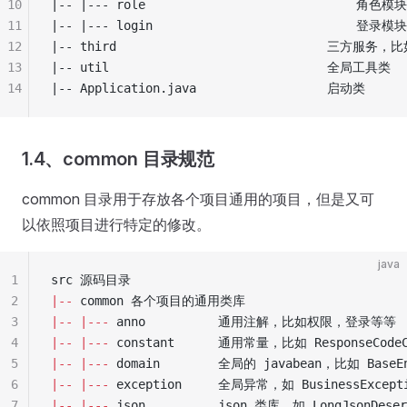
10
|-- |--- role                             角色模块
11
|-- |--- login                            登录模块
12
|-- third                             三方服务
13
|-- util                              全局工具类
14
|-- Application.java                  启动类
1.4、common 目录规范
common 目录用于存放各个项目通用的项目，但是又可
以依照项目进行特定的修改。
java
1
src 源码目录
2
|--
 common 各个项目的通用类库
3
|--
 |---
 anno          通用注解，比如权限，登录等等
4
|--
 |---
 constant      通用常量，比如 
ResponseCode
5
|--
 |---
 domain        全局的 javabean，比如 BaseE
6
|--
 |---
 exception     全局异常，如 
BusinessExcept
7
|--
 |---
 json          json 类库，如 LongJsonDese