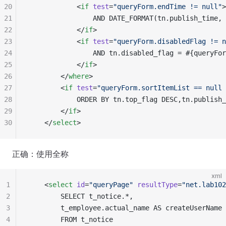
20
            <
if
 test
=
"
queryForm.endTime != null
"
>
21
                AND DATE_FORMAT(tn.publish_time, 
22
            </
if
>
23
            <
if
 test
=
"
queryForm.disabledFlag != n
24
                AND tn.disabled_flag = #{queryFor
25
            </
if
>
26
        </
where
>
27
        <
if
 test
=
"
queryForm.sortItemList == null 
28
            ORDER BY tn.top_flag DESC,tn.publish_
29
        </
if
>
30
    </
select
>
正确：使用全称
xml
1
    <
select
 id
=
"
queryPage
"
 resultType
=
"
net.lab102
2
        SELECT t_notice.*,
3
        t_employee.actual_name AS createUserName
4
        FROM t_notice