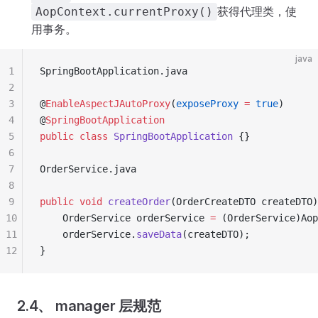
获得代理类，使
AopContext.currentProxy()
用事务。
java
1
SpringBootApplication
.
java
2
3
@
EnableAspectJAutoProxy
(
exposeProxy
 =
 true
)
4
@
SpringBootApplication
5
public
 class
 SpringBootApplication
 {}
6
7
OrderService
.
java
8
9
public
 void
 createOrder
(
OrderCreateDTO
 createDTO
)
10
    OrderService
 orderService 
=
 (
OrderService
)
Aop
11
    orderService
.
saveData
(
createDTO
);
12
}
2.4、 manager 层规范