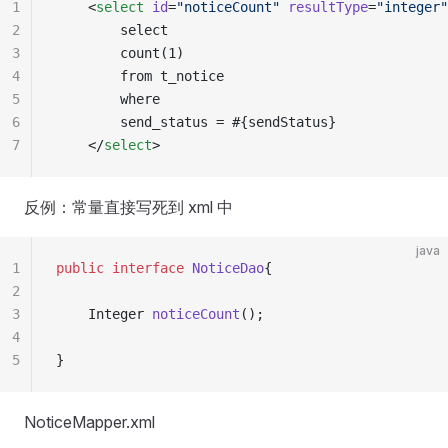
1
    <
select
 id
=
"
noticeCount
"
 resultType
=
"
integer
"
2
        select
3
        count(1)
4
        from t_notice
5
        where
6
        send_status = #{sendStatus}
7
    </
select
>
反例：常量直接写死到 xml 中
java
1
public
 interface
 NoticeDao
{
2
3
    Integer
 noticeCount
();
4
5
}
NoticeMapper.xml