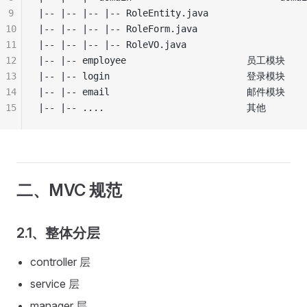
9
|-- |-- |-- |-- RoleEntity.java              
10
|-- |-- |-- |-- RoleForm.java                 
11
|-- |-- |-- |-- RoleVO.java                   
12
|-- |-- employee                      员工模块
13
|-- |-- login                         登录模块
14
|-- |-- email                         邮件模块
15
|-- |-- ....                          其他
二、MVC 规范
2.1、整体分层
controller 层
service 层
manager 层