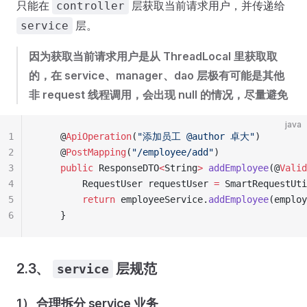
只能在
层获取当前请求用户，并传递给
controller
层。
service
因为获取当前请求用户是从 ThreadLocal 里获取取
的，在 service、manager、dao 层极有可能是其他
非 request 线程调用，会出现 null 的情况，尽量避免
java
1
    @
ApiOperation
(
"
添加员工 @author 卓大
"
)
2
    @
PostMapping
(
"
/employee/add
"
)
3
    public
 ResponseDTO
<
String
>
 addEmployee
(@
Valid
4
        RequestUser
 requestUser 
=
 SmartRequestUti
5
        return
 employeeService
.
addEmployee
(
employ
6
    }
2.3、
层规范
service
1） 合理拆分 service 业务