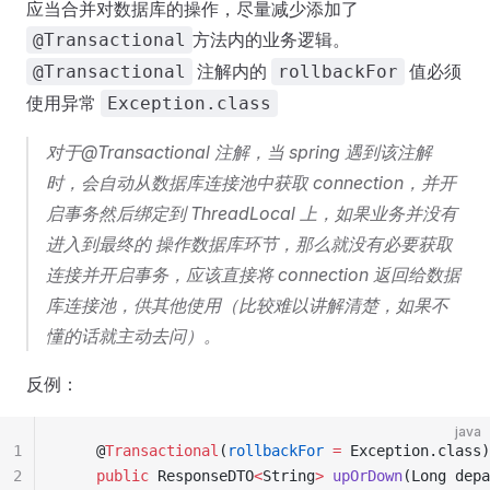
应当合并对数据库的操作，尽量减少添加了
方法内的业务逻辑。
@Transactional
注解内的
值必须
@Transactional
rollbackFor
使用异常
Exception.class
对于@Transactional 注解，当 spring 遇到该注解
时，会自动从数据库连接池中获取 connection，并开
启事务然后绑定到 ThreadLocal 上，如果业务并没有
进入到最终的 操作数据库环节，那么就没有必要获取
连接并开启事务，应该直接将 connection 返回给数据
库连接池，供其他使用（比较难以讲解清楚，如果不
懂的话就主动去问）。
反例：
java
1
    @
Transactional
(
rollbackFor
 =
 Exception
.
class
)
2
    public
 ResponseDTO
<
String
>
 upOrDown
(
Long
 depa