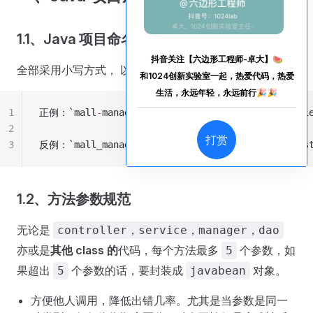
1.1、Java 项目命名规范
抖音关注【六边形工程师-卓大】🍉
全部采用小写方式， 以中划线分隔。
和1024创新实验室一起，热爱代码，热爱
生活，永远年轻，永远前行🎉🎉
java
1
正例：`mall
-
management
-
system 
/
 order
-
service
-
cli
2
打赏
3
反例：`mall_management
-
system 
/
 mallManagementSys
1.2、方法参数规范
无论是
controller，service，manager，dao
亦或是
其他 class 的
代码，每个方法最多
个参数，如
5
果超出
个参数的话，要封装成
对象。
5
javabean
方便他人调用，降低出错几率。尤其是当参数是同一