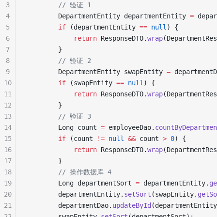
3
        // 验证 1
4
        DepartmentEntity
 departmentEntity 
=
 depar
5
        if
 (
departmentEntity 
==
 null
)
 {
6
            return
 ResponseDTO
.
wrap
(
DepartmentRes
7
        }
8
        // 验证 2
9
        DepartmentEntity
 swapEntity 
=
 departmentD
10
        if
 (
swapEntity 
==
 null
)
 {
11
            return
 ResponseDTO
.
wrap
(
DepartmentRes
12
        }
13
        // 验证 3
14
        Long
 count 
=
 employeeDao
.
countByDepartmen
15
        if
 (
count 
!=
 null
 &&
 count 
>
 0
)
 {
16
            return
 ResponseDTO
.
wrap
(
DepartmentRes
17
        }
18
        // 操作数据库 4
19
        Long
 departmentSort 
=
 departmentEntity
.
ge
20
        departmentEntity
.
setSort
(
swapEntity
.
getSo
21
        departmentDao
.
updateById
(
departmentEntity
22
        swapEntity
.
setSort
(
departmentSort
);