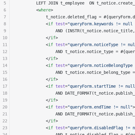
5
        LEFT JOIN t_employee  ON t_notice.create_
6
        <
where
>
7
            t_notice.deleted_flag = #{queryForm.d
8
            <
if
 test
=
"
queryForm.keywords != null 
9
                AND (INSTR(t_notice.notice_title,
10
            </
if
>
11
            <
if
 test
=
"
queryForm.noticeType != nul
12
                AND t_notice.notice_type = #{quer
13
            </
if
>
14
            <
if
 test
=
"
queryForm.noticeBelongType 
15
                AND t_notice.notice_belong_type =
16
            </
if
>
17
            <
if
 test
=
"
queryForm.startTime != null
18
                AND DATE_FORMAT(t_notice.publish_
19
            </
if
>
20
            <
if
 test
=
"
queryForm.endTime != null
"
>
21
                AND DATE_FORMAT(t_notice.publish_
22
            </
if
>
23
            <
if
 test
=
"
queryForm.disabledFlag != n
24
                AND t_notice.disabled_flag = #{qu