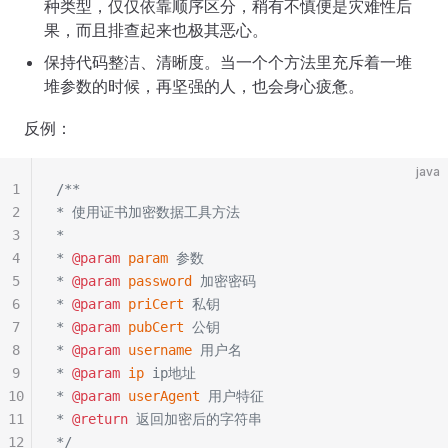
种类型，仅仅依靠顺序区分，稍有不慎便是灾难性后
果，而且排查起来也极其恶心。
保持代码整洁、清晰度。当一个个方法里充斥着一堆
堆参数的时候，再坚强的人，也会身心疲惫。
反例：
java
1
/**
2
* 使用证书加密数据工具方法
3
*
4
* 
@param
 param
 参数
5
* 
@param
 password
 加密密码
6
* 
@param
 priCert
 私钥
7
* 
@param
 pubCert
 公钥
8
* 
@param
 username
 用户名
9
* 
@param
 ip
 ip地址
10
* 
@param
 userAgent
 用户特征
11
* 
@return
 返回加密后的字符串
12
*/