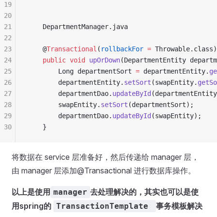
19
20
21
    DepartmentManager
.
java
22
23
    @
Transactional
(
rollbackFor
 =
 Throwable
.
class
)
24
    public
 void
 upOrDown
(
DepartmentEntity
 departm
25
        Long
 departmentSort 
=
 departmentEntity
.
ge
26
        departmentEntity
.
setSort
(
swapEntity
.
getSo
27
        departmentDao
.
updateById
(
departmentEntity
28
        swapEntity
.
setSort
(
departmentSort
);
29
        departmentDao
.
updateById
(
swapEntity
);
30
    }
将数据在 service 层准备好，然后传递给 manager 层，
由 manager 层添加@Transactional 进行数据库操作。
以上是使用
去处理解决的，其实也可以是使
manager
用spring的
事务模板解决
TransactionTemplate