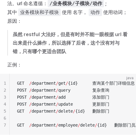
法。url 命名遵循：
;
/业务模块/子模块/动作
其中
使用 名字，
使用动词；
业务模块和子模块
动作
原因：
虽然 restful 大法好，但是有时并不能一眼根据 url 看
出来是什么操作，所以选择了后者，这个没有对与
错，只有哪个更适合团队
正例：
java
1
GET  
/
department
/
get
/
{
id
}
      查询某个部门详细信息
2
POST 
/
department
/
query         复杂查询
3
POST 
/
department
/
add           添加部门
4
POST 
/
department
/
update        更新部门
5
GET  
/
department
/
delete
/
{
id
}
   删除部门
6
7
GET  
/
department
/
employee
/
delete
/
{
id
}
   删除部门员