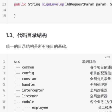
13
public
 String
 signEnvelop
(
JdRequestParam
 param
,
 S
14
15
}
1.3、代码目录结构
统一的目录结构是所有项目的基础。
xml
1
src                               源码目录
2
|-- common                            各个项目
3
|-- config                            项目的配置
4
|-- constant                          全局公共常量
5
|-- handler                           全局处理器
6
|-- interceptor                       全局连接器
7
|-- listener                          全局监听器
8
|-- module                            各个业
9
|-- |--- employee                         员工模块