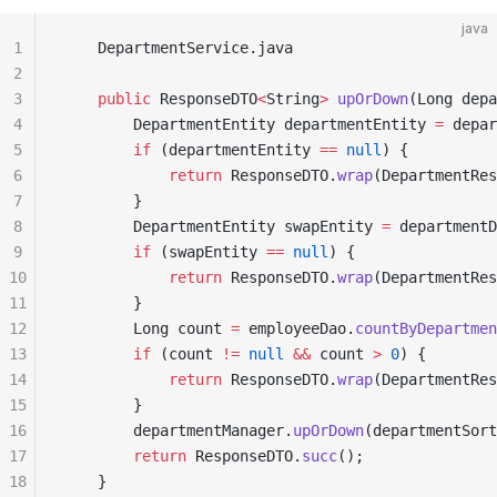
java
1
    DepartmentService
.
java
2
3
    public
 ResponseDTO
<
String
>
 upOrDown
(
Long
 depa
4
        DepartmentEntity
 departmentEntity 
=
 depar
5
        if
 (
departmentEntity 
==
 null
)
 {
6
            return
 ResponseDTO
.
wrap
(
DepartmentRes
7
        }
8
        DepartmentEntity
 swapEntity 
=
 departmentD
9
        if
 (
swapEntity 
==
 null
)
 {
10
            return
 ResponseDTO
.
wrap
(
DepartmentRes
11
        }
12
        Long
 count 
=
 employeeDao
.
countByDepartmen
13
        if
 (
count 
!=
 null
 &&
 count 
>
 0
)
 {
14
            return
 ResponseDTO
.
wrap
(
DepartmentRes
15
        }
16
        departmentManager
.
upOrDown
(
departmentSort
17
        return
 ResponseDTO
.
succ
();
18
    }