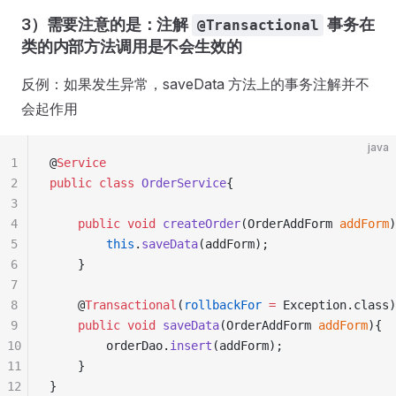
3）需要注意的是：注解
事务在
@Transactional
类的内部方法调用是不会生效的
反例：如果发生异常，saveData 方法上的事务注解并不
会起作用
java
1
@
Service
2
public
 class
 OrderService
{
3
4
    public
 void
 createOrder
(
OrderAddForm
 addForm
)
5
        this
.
saveData
(
addForm
);
6
    }
7
8
    @
Transactional
(
rollbackFor
 =
 Exception
.
class
)
9
    public
 void
 saveData
(
OrderAddForm
 addForm
){
10
        orderDao
.
insert
(
addForm
);
11
    }
12
}