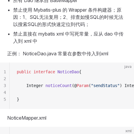
所有 Dao 继承自 BaseMapper
禁止使用 Mybatis-plus 的 Wrapper 条件构建器；原
因：1、SQL无法复用；2、排查如慢SQL的时候无法
以搜索SQL的形式快速定位到代码；
禁止直接在 mybatis xml 中写死常量，应从 dao 中传
入到 xml 中
正例： NoticeDao.java 常量在参数中传入到xml
java
1
public
 interface
 NoticeDao
{
2
3
    Integer
 noticeCount
(@
Param
(
"
sendStatus
"
)
 Inte
4
5
}
NoticeMapper.xml
xml