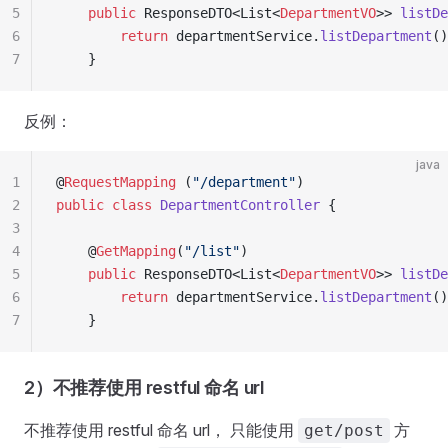
5
    public
 ResponseDTO
<
List
<
DepartmentVO
>>
 listDe
6
        return
 departmentService
.
listDepartment
()
7
    }
反例：
java
1
@
RequestMapping
 (
"
/department
"
)
2
public
 class
 DepartmentController
 {
3
4
    @
GetMapping
(
"
/list
"
)
5
    public
 ResponseDTO
<
List
<
DepartmentVO
>>
 listDe
6
        return
 departmentService
.
listDepartment
()
7
    }
2）不推荐使用 restful 命名 url
不推荐使用 restful 命名 url， 只能使用
方
get/post